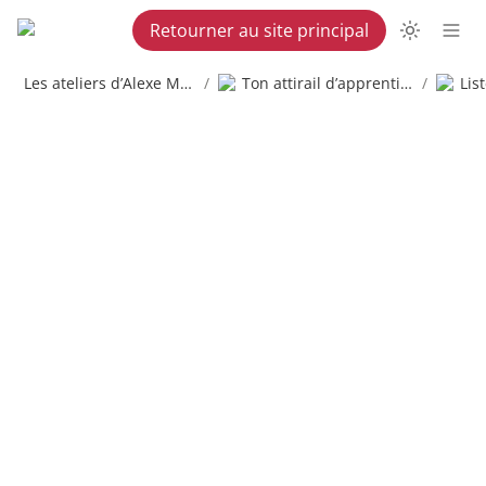
Retourner au site principal
Les ateliers d’Alexe Martel
/
Ton attirail d’apprenti copywriter
/
Lis