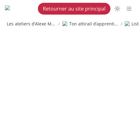
Retourner au site principal
Les ateliers d’Alexe Martel
/
Ton attirail d’apprenti copywriter
/
Lis