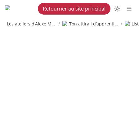
Retourner au site principal
Les ateliers d’Alexe Martel
/
Ton attirail d’apprenti copywriter
/
Lis