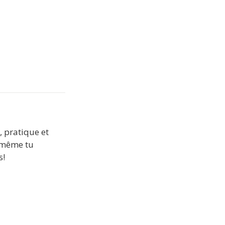
 pratique et 
 même tu 
s!