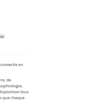
tre
econvertie en 
e, de 
sophrologie, 
isposition tous 
me que chaque 