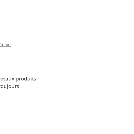
/main
uveaux produits 
toujours 