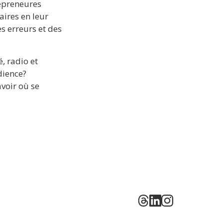
epreneures 
ires en leur 
 erreurs et des 
 radio et 
ience? 
oir où se 