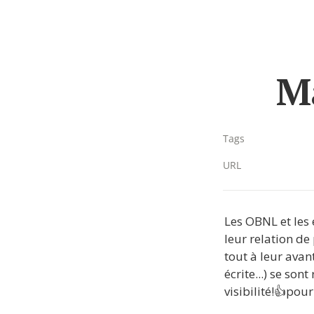
M
Tags
URL
Les OBNL et les
leur relation de
tout à leur avan
écrite...) se son
visibilité!👍pou