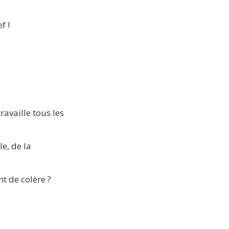
 ! 
availle tous les 
e, de la 
nt de colère ?