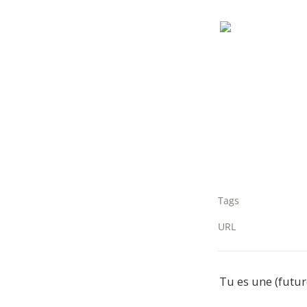
Tags
URL
Tu es une (futu