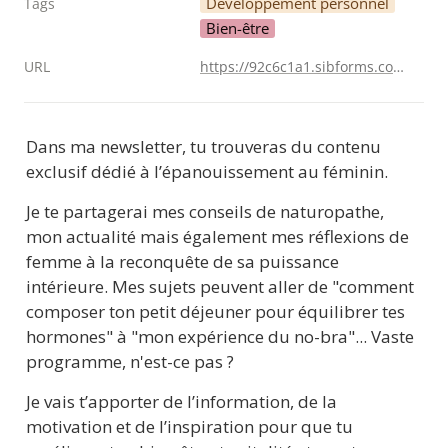
Développement personnel
Tags
Bien-être
URL
https://92c6c1a1.sibforms.com/serve/MUIEAP4zR2ezsnQDptzhc7cyiHytTp27Ea6VhI_0z8EoE4GmXe8n-s7TXu4Sg6auExqTeFR-MHW9Ex_n95oW94VF6FbBaxxn-BhQjPsQ2Exn64eFclNsEcrqYHGx41qLNCIERxl0u3QQNoqP96jkBYizEEJwamnGK-8lqYYafP-zc3H5srgC_tz-llEvgtS8aA1hwjzfhS-qhyR-
Dans ma newsletter, tu trouveras du contenu 
exclusif dédié à l’épanouissement au féminin.
Je te partagerai mes conseils de naturopathe, 
mon actualité mais également mes réflexions de 
femme à la reconquête de sa puissance 
intérieure. Mes sujets peuvent aller de "comment  
composer ton petit déjeuner pour équilibrer tes 
hormones" à "mon expérience du no-bra"... Vaste 
programme, n'est-ce pas ?
Je vais t’apporter de l’information, de la 
motivation et de l’inspiration pour que tu 