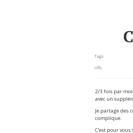
C
Tags
URL
2/3 fois par moi
avec un supplém
Je partage des c
complique.
C’est pour vous s