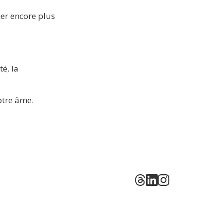
r encore plus 
é, la 
otre âme.