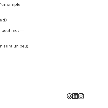
u'un simple 
e :D
n petit mot —
en aura un peu).