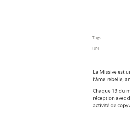
Tags
URL
La Missive est u
l’âme rebelle, a
Chaque 13 du mo
réception avec d
activité de cop